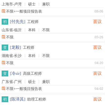
上海市-卢湾
硕士
兼职
不限+一般项目报告表
08-06
[付先先]
面议
初
工程师
山东省-临沂
本科
不限
不限
05-26
[龙毅]
面议
变
工程师
湖南省-长沙
本科
不限
不限
04-20
[冷sir]
面议
变
高级工程师
广东省-广州
硕士
兼职
不限+一般项目报告表
04-02
[陈泽其]
面议
初
助理工程师