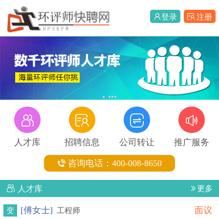
登录
注册
1
2
3
4
5
人才库
招聘信息
公司转让
推广服务
咨询电话：400-008-8650
人才库
更多
[傅女士]
面议
变
工程师