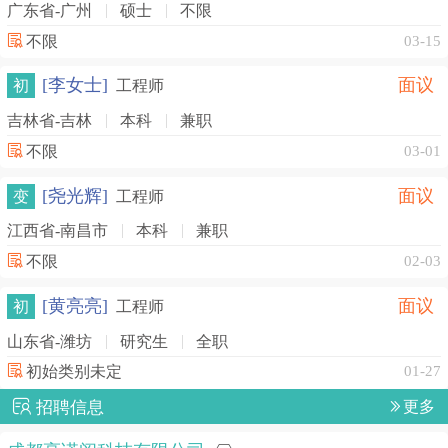
广东省-广州
硕士
不限
不限
03-15
[李女士]
面议
初
工程师
吉林省-吉林
本科
兼职
不限
03-01
[尧光辉]
面议
变
工程师
江西省-南昌市
本科
兼职
不限
02-03
[黄亮亮]
面议
初
工程师
山东省-潍坊
研究生
全职
初始类别未定
01-27
招聘信息
更多