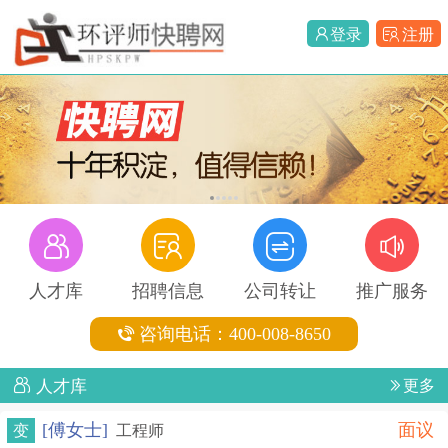
登录
注册
1
2
3
4
5
人才库
招聘信息
公司转让
推广服务
咨询电话：400-008-8650
人才库
更多
[傅女士]
面议
变
工程师