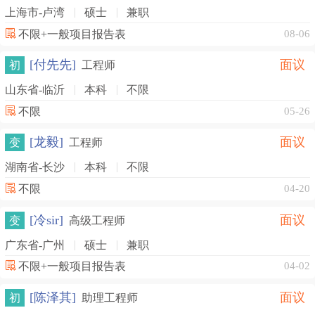
上海市-卢湾
硕士
兼职
不限+一般项目报告表
08-06
[付先先]
面议
初
工程师
山东省-临沂
本科
不限
不限
05-26
[龙毅]
面议
变
工程师
湖南省-长沙
本科
不限
不限
04-20
[冷sir]
面议
变
高级工程师
广东省-广州
硕士
兼职
不限+一般项目报告表
04-02
[陈泽其]
面议
初
助理工程师