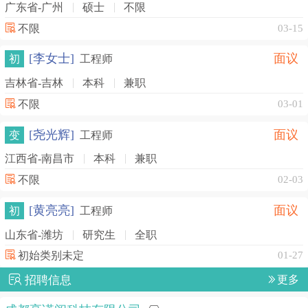
广东省-广州
硕士
不限
不限
03-15
[李女士]
面议
初
工程师
吉林省-吉林
本科
兼职
不限
03-01
[尧光辉]
面议
变
工程师
江西省-南昌市
本科
兼职
不限
02-03
[黄亮亮]
面议
初
工程师
山东省-潍坊
研究生
全职
初始类别未定
01-27
招聘信息
更多