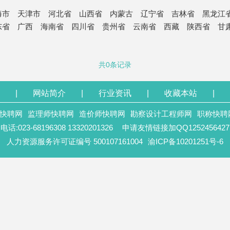
海市
天津市
河北省
山西省
内蒙古
辽宁省
吉林省
黑龙江
东省
广西
海南省
四川省
贵州省
云南省
西藏
陕西省
甘
共0条记录
|
网站简介
|
行业资讯
|
收藏本站
|
快聘网
监理师快聘网
造价师快聘网
勘察设计工程师网
职称快聘
电话:023-68196308 13320201326
申请友情链接加QQ1252456427
人力资源服务许可证编号 500107161004
渝ICP备10201251号-6