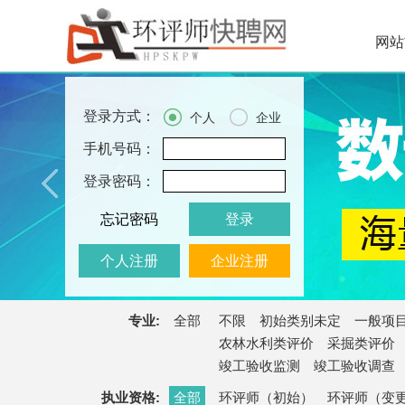
网站


登录方式：
个人
企业
手机号码：
登录密码：
忘记密码
登录
个人注册
企业注册
专业:
全部
不限
初始类别未定
一般项
农林水利类评价
采掘类评价
竣工验收监测
竣工验收调查
执业资格:
全部
环评师（初始）
环评师（变