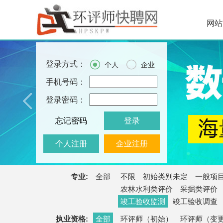
网站


登录方式：
个人
企业
手机号码：
登录密码：
忘记密码
登录
个人注册
企业注册
专业:
全部
不限
初始类别未定
一般项
农林水利类评价
采掘类评价
竣工验收监测
竣工验收调查
执业资格:
全部
环评师（初始）
环评师（变