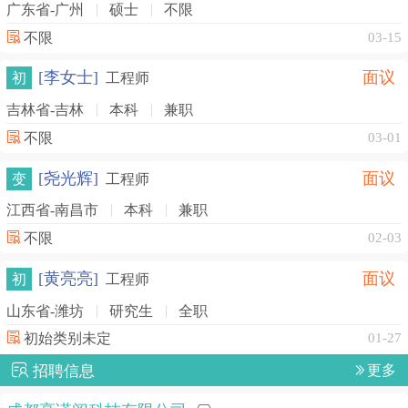
广东省-广州
硕士
不限
不限
03-15
[李女士]
面议
初
工程师
吉林省-吉林
本科
兼职
不限
03-01
[尧光辉]
面议
变
工程师
江西省-南昌市
本科
兼职
不限
02-03
[黄亮亮]
面议
初
工程师
山东省-潍坊
研究生
全职
初始类别未定
01-27
招聘信息
更多