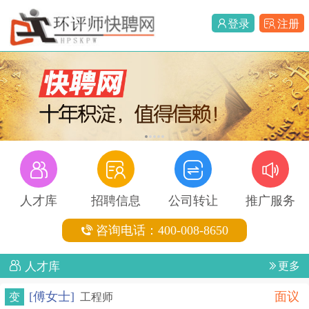
登录
注册
1
2
3
4
5
人才库
招聘信息
公司转让
推广服务
咨询电话：400-008-8650
人才库
更多
[傅女士]
面议
变
工程师