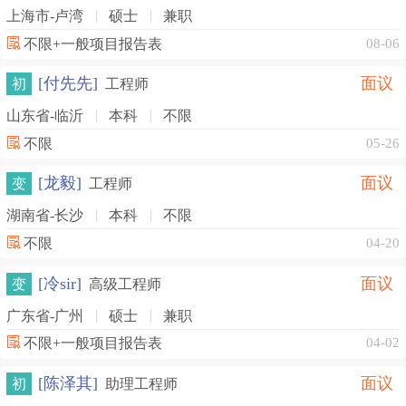
上海市-卢湾
硕士
兼职
不限+一般项目报告表
08-06
[付先先]
面议
初
工程师
山东省-临沂
本科
不限
不限
05-26
[龙毅]
面议
变
工程师
湖南省-长沙
本科
不限
不限
04-20
[冷sir]
面议
变
高级工程师
广东省-广州
硕士
兼职
不限+一般项目报告表
04-02
[陈泽其]
面议
初
助理工程师