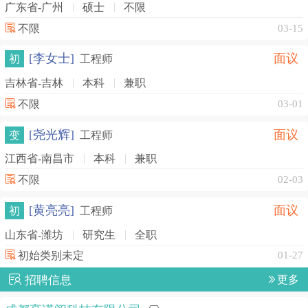
广东省-广州
硕士
不限
不限
03-15
[李女士]
面议
初
工程师
吉林省-吉林
本科
兼职
不限
03-01
[尧光辉]
面议
变
工程师
江西省-南昌市
本科
兼职
不限
02-03
[黄亮亮]
面议
初
工程师
山东省-潍坊
研究生
全职
初始类别未定
01-27
招聘信息
更多