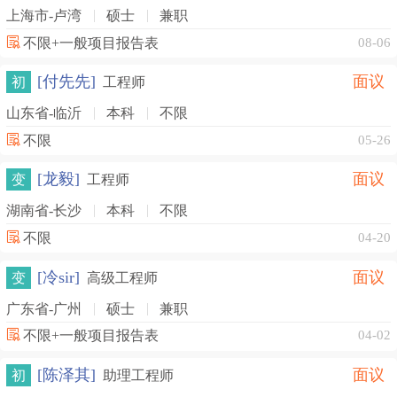
上海市-卢湾
硕士
兼职
不限+一般项目报告表
08-06
[付先先]
面议
初
工程师
山东省-临沂
本科
不限
不限
05-26
[龙毅]
面议
变
工程师
湖南省-长沙
本科
不限
不限
04-20
[冷sir]
面议
变
高级工程师
广东省-广州
硕士
兼职
不限+一般项目报告表
04-02
[陈泽其]
面议
初
助理工程师