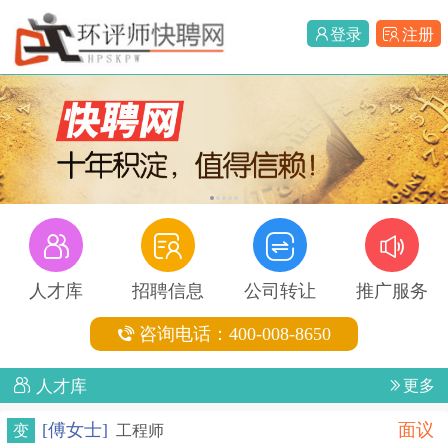
登录
注册
1
2
3
4
5
人才库
招聘信息
公司转让
推广服务
咨询电话：400-008-8650
人才库
更多
[傅女士]
面议
变
工程师