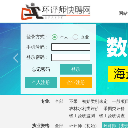
网站


登录方式：
个人
企业
手机号码：
登录密码：
忘记密码
登录
个人注册
企业注册
专业:
全部
不限
初始类别未定
一般项
农林水利类评价
采掘类评价
竣工验收监测
竣工验收调查
执业资格:
全部
环评师（初始）
环评师（变