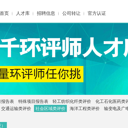
首页
人才库
招聘信息
公司转让
官方认证
目报告表
特殊项目报告表
轻工纺织化纤类评价
化工石化医药类
交通运输类评价
社会区域类评价
海洋工程类评价
输变电及广
更）