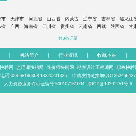
海市
天津市
河北省
山西省
内蒙古
辽宁省
吉林省
黑龙江
东省
广西
海南省
四川省
贵州省
云南省
西藏
陕西省
甘
共0条记录
|
网站简介
|
行业资讯
|
收藏本站
|
快聘网
监理师快聘网
造价师快聘网
勘察设计工程师网
职称快聘
电话:023-68196308 13320201326
申请友情链接加QQ1252456427
人力资源服务许可证编号 500107161004
渝ICP备10201251号-6